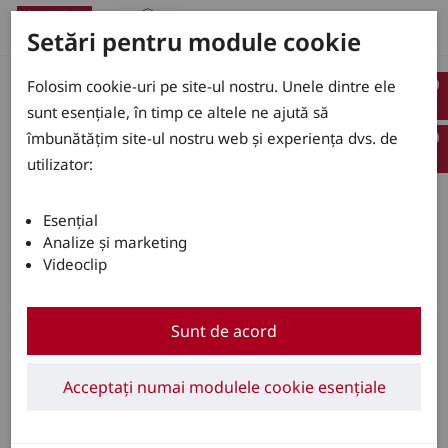
Setări pentru module cookie
Stivuitoare noi
0
Folosim cookie-uri pe site-ul nostru. Unele dintre ele
0
sunt esențiale, în timp ce altele ne ajută să
Stivuitoare de închiriat
0
0
îmbunătățim site-ul nostru web și experiența dvs. de
Stivuitoare second hand
0
utilizator:
Arată tot
Esențial
Analize și marketing
Videoclip
Sunt de acord
Acceptați numai modulele cookie esențiale