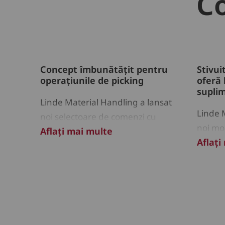
C
Concept îmbunătățit pentru
Stivui
operațiunile de picking
oferă 
supli
Linde Material Handling a lansat
Linde 
noi selectoare de comenzi cu
noi mod
Aflați mai multe
baterie Li-ION integrată
Aflați
cu bate