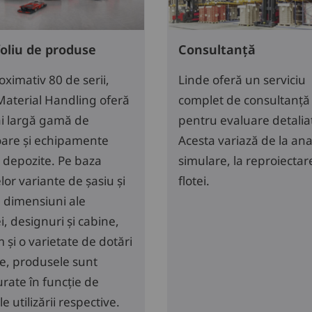
oliu de produse
Consultanță
ximativ 80 de serii,
Linde oferă un serviciu
Material Handling oferă
complet de consultanță
i largă gamă de
pentru evaluare detalia
toare și echipamente
Acesta variază de la anal
 depozite. Pe baza
simulare, la reproiectar
elor variante de șasiu și
flotei.
, dimensiuni ale
i, designuri și cabine,
și o varietate de dotări
le, produsele sunt
rate în funcție de
le utilizării respective.