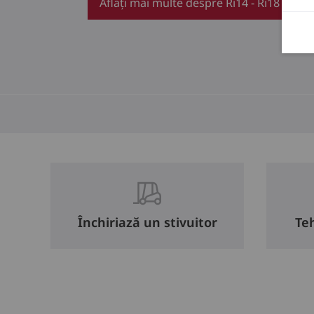
Aflați mai multe despre Ri14 - Ri18
Închiriază un stivuitor
Teh