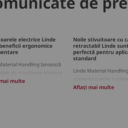
omunicate de pre
toarele electrice Linde
Noile stivuitoare cu 
beneficii ergonomice
retractabil Linde sun
mentare
perfectă pentru aplica
standard
Material Handling lansează
Linde Material Handlin
ele de stivuitoare electrice
prezenta o serie suplim
 mai multe
rie litiu-ion integrată
Aflați mai multe
stivuitoare cu catarg ret
concepute pentru agilit
siguranță și confort în 