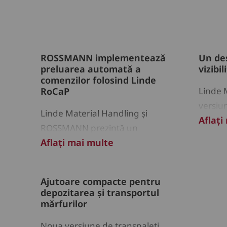
ROSSMANN implementează
Un de
preluarea automată a
vizibi
comenzilor folosind Linde
RoCaP
Linde 
versiun
Linde Material Handling și
Aflați
optimi
ROSSMANN prezintă un
stivuit
Aflați mai multe
echipament robotizat inovator
pentru preluarea automată a
comenzilor în depozite.
Ajutoare compacte pentru
depozitarea și transportul
mărfurilor
Noua versiune de transpaleți