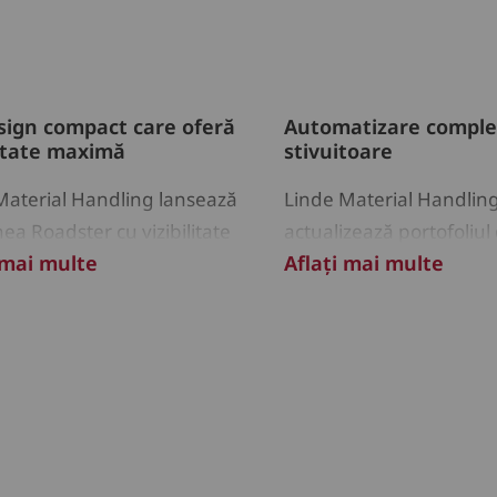
sign compact care oferă
Automatizare comple
litate maximă
stivuitoare
Material Handling lansează
Linde Material Handling 
ea Roadster cu vizibilitate
actualizează portofoliul
 mai multe
Aflați mai multe
zată pentru noua serie de
stivuitoare, poziționând
oare electrice
partenerul ideal de solu
automatizarea procesel
depozit.