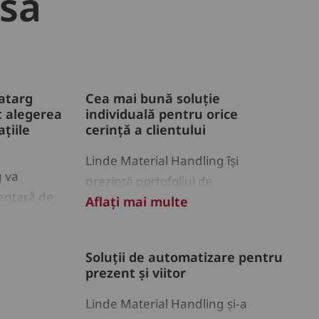
să
catarg
Cea mai bună soluție
t alegerea
individuală pentru orice
țiile
cerință a clientului
Linde Material Handling își
g va
prezintă portofoliul de
entară de
Aflați mai multe
automatizare extins și soluțiile
ractabil
digitale la LogiMAT 2026
ate,
Soluții de automatizare pentru
depozit
prezent și viitor
Linde Material Handling și-a