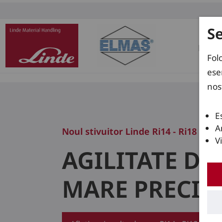
S
Prod
Fol
ese
nos
E
A
Noul stivuitor Linde Ri14 - Ri18
V
AGILITATE DE
MARE PRECIZI