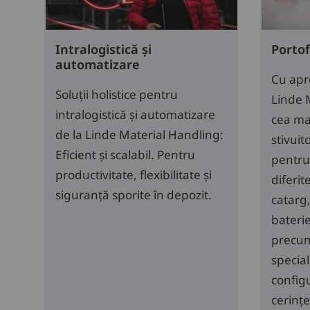
Intralogistică și
Portof
automatizare
Cu apro
Soluții holistice pentru
Linde 
intralogistică și automatizare
cea ma
de la Linde Material Handling:
stivui
Eficient și scalabil. Pentru
pentru
productivitate, flexibilitate și
diferit
siguranță sporite în depozit.
catarg
baterie
precum 
specia
configu
cerințe