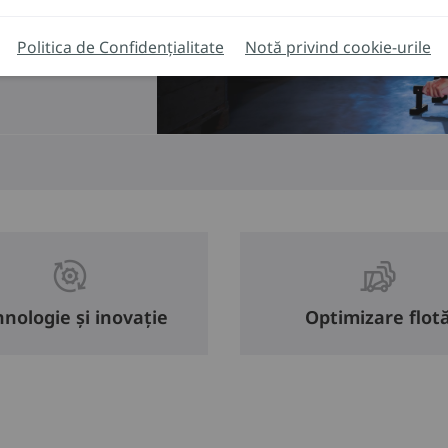
Politica de Confidențialitate
Notă privind cookie-urile
nologie și inovație
Optimizare flot