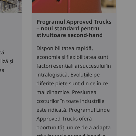
Programul Approved Trucks
– noul standard pentru
stivuitoare second-hand
Disponibilitatea rapidă,
tă.
economia și flexibilitatea sunt
iză și
factori esențiali ai succesului în
ea
intralogistică. Evoluțiile pe
diferite piețe sunt din ce în ce
mai dinamice. Presiunea
costurilor în toate industriile
este ridicată. Programul Linde
Approved Trucks oferă
oportunități unice de a adapta