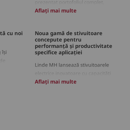
prezentat portofoliul complet,
Aflați mai multe
inclusiv produse noi, la Linde
Automation Summit din
Aschaffenburg
tă cu noi
Noua gamă de stivuitoare
concepute pentru
performanță și productivitate
își
specifice aplicației
 de
Linde MH lansează stivuitoarele
u-se ca
electrice inovatoare cu capacități
ții pentru
Aflați mai multe
de încărcare de până la 2,0 tone
or din