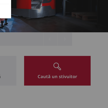
ă
Caută un stivuitor