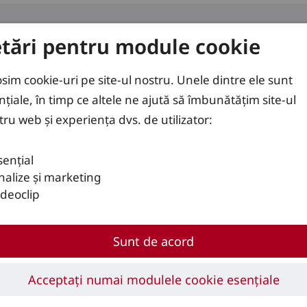
etări pentru module cookie
use
Soluții
Servicii
osim cookie-uri pe site-ul nostru. Unele dintre ele sunt
nțiale, în timp ce altele ne ajută să îmbunătățim site-ul
tru web și experiența dvs. de utilizator:
sențial
nalize și marketing
ideoclip
Sunt de acord
E.
Acceptați numai modulele cookie esențiale