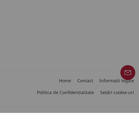
Home
Contact
Informații legale
Politica de Confidențialitate
Setări cookie-uri
Urmăriți-ne pe