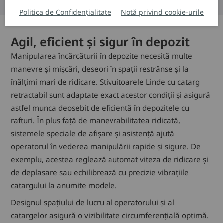
Politica de Confidențialitate
Notă privind cookie-urile
Agil, eficient și sigur în depozit
Manipularea încărcăturii în depozite necesită multe
manevre și mișcări, deseori în spații restrânse și la
înălțimi mari de ridicare. Stivuitoarele Linde cu catarg
retractabil sunt adaptate exact acestor condiții și asigură
astfel munca deosebit de eficientă în depozitele cu
rafturi. În plus față de manevrabilitatea ridicată,
sistemele speciale de afișare și asistență ajută
operatorul în vederea manipulării rapide și sigure. De
exemplu, acestea reglează automat viteza de ridicare și
de deplasare sau echilibrează cu precizie vibrațiile
catargului la anumite modele.
Designul spațiului de lucru al operatorului și al
catargelor asigură o vizibilitate circumferențială optimă.