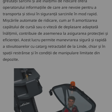
greutății sarcinii și ale înălțimii de ridicare oferă
operatorului informațiile de care are nevoie pentru a
transporta și stivui în siguranță sarcinile în mod rapid.
Mișcările automate de ridicare, cum ar fi amortizarea
capătului de cursă sau o viteză de deplasare adaptată
înălțimii, contribuie de asemenea la asigurarea protecției și
eficienței. Acest lucru permite manevrarea sigură și rapidă
a stivuitoarelor cu catarg retractabil de la Linde, chiar și în
spații restrânse și în condiții de manipulare limitate din
depozite.