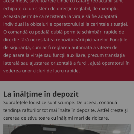
acest motiv, stivuitoarele Linde cu catarg retractabil sunt
echipate cu un sistem de direcție reglabil, de exemplu.
Aceasta permite ca rezistența la viraje să fie adaptată
individual la obiceiurile operatorului și la cerințele situației.
O comandă cu pedală dublă permite schimbări rapide de
direcție fără necesitatea repoziționării picioarelor. Funcțiile
de siguranță, cum ar fi reglarea automată a vitezei de
deplasare la viraje sau funcții auxiliare, precum translația
laterală sau ajustarea orizontală a furcii, ajută operatorul în
vederea unor cicluri de lucru rapide.
La înălțime în depozit
Suprafețele logistice sunt scumpe. De aceea, continuă
tendința rafturilor tot mai înalte în depozite. Astfel crește și
cererea de stivuitoare cu înălțimi mari de ridicare.