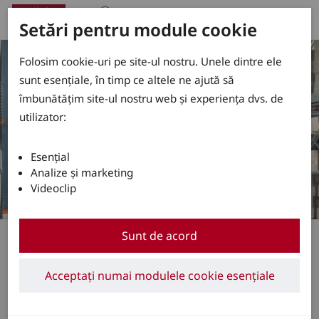
Setări pentru module cookie
Folosim cookie-uri pe site-ul nostru. Unele dintre ele
sunt esențiale, în timp ce altele ne ajută să
îmbunătățim site-ul nostru web și experiența dvs. de
utilizator:
Esențial
Analize și marketing
Videoclip
Stivuitoare cu catarg retractabil
Sunt de acord
Manipulare rapidă în
Acceptați numai modulele cookie esențiale
depozitele cu rafturi și
culoare înguste