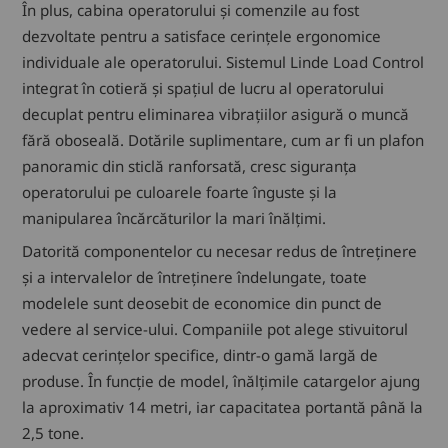
În plus, cabina operatorului și comenzile au fost
dezvoltate pentru a satisface cerințele ergonomice
individuale ale operatorului. Sistemul Linde Load Control
integrat în cotieră și spațiul de lucru al operatorului
decuplat pentru eliminarea vibrațiilor asigură o muncă
fără oboseală. Dotările suplimentare, cum ar fi un plafon
panoramic din sticlă ranforsată, cresc siguranța
operatorului pe culoarele foarte înguste și la
manipularea încărcăturilor la mari înălțimi.
Datorită componentelor cu necesar redus de întreținere
și a intervalelor de întreținere îndelungate, toate
modelele sunt deosebit de economice din punct de
vedere al service-ului. Companiile pot alege stivuitorul
adecvat cerințelor specifice, dintr-o gamă largă de
produse. În funcție de model, înălțimile catargelor ajung
la aproximativ 14 metri, iar capacitatea portantă până la
2,5 tone.