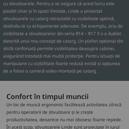
cu stivuitoarele. Pentru a se asigura că acest lucru este
posibil chiar și în spații limitate, Linde a proiectat
stivuitoarele cu catarg retractabil cu vizibilitate optimă,
dotându-le cu echipamente adecvate. De exemplu, aria de
vizibilitate a stivuitoarelor din seria R14 – R17 X s-a dublat
datorită unui nou concept de catarg. Un plafon opțional din
sticlă ranforsată permite vizibilitatea deasupra cabinei,
asigurând totodată mai multă protecție. Pentru situații de
manipulare cu vizibilitate foarte redusă există și opțiunea
de a folosi o cameră video montată pe catarg.
Confort în timpul muncii
Un loc de muncă ergonomic facilitează activitatea zilnică
pentru operatorii de stivuitoare și le crește
productivitatea, deoarece nu mai obosesc foarte repede.
În acest scop, stivuitoarele Linde sunt proiectate în jurul