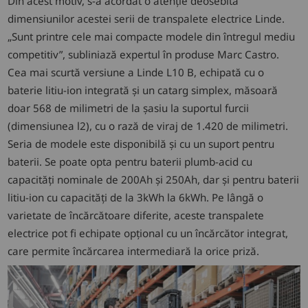
Din acest motiv, s-a acordat o atenție deosebită
dimensiunilor acestei serii de transpalete electrice Linde.
„Sunt printre cele mai compacte modele din întregul mediu
competitiv”, subliniază expertul în produse Marc Castro.
Cea mai scurtă versiune a Linde L10 B, echipată cu o
baterie litiu-ion integrată și un catarg simplex, măsoară
doar 568 de milimetri de la șasiu la suportul furcii
(dimensiunea l2), cu o rază de viraj de 1.420 de milimetri.
Seria de modele este disponibilă și cu un suport pentru
baterii. Se poate opta pentru baterii plumb-acid cu
capacități nominale de 200Ah și 250Ah, dar și pentru baterii
litiu-ion cu capacități de la 3kWh la 6kWh. Pe lângă o
varietate de încărcătoare diferite, aceste transpalete
electrice pot fi echipate opțional cu un încărcător integrat,
care permite încărcarea intermediară la orice priză.