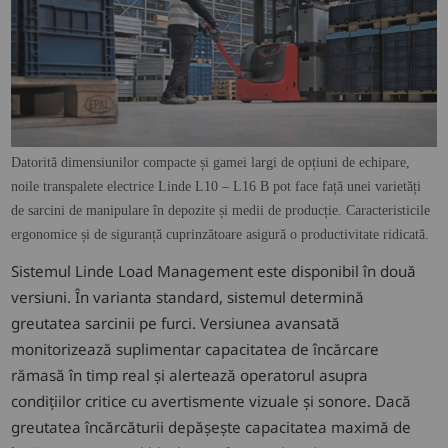
Datorită dimensiunilor compacte și gamei largi de opțiuni de echipare,
noile transpalete electrice Linde L10 – L16 B pot face față unei varietăți
de sarcini de manipulare în depozite și medii de producție. Caracteristicile
ergonomice și de siguranță cuprinzătoare asigură o productivitate ridicată.
Sistemul Linde Load Management este disponibil în două
versiuni. În varianta standard, sistemul determină
greutatea sarcinii pe furci. Versiunea avansată
monitorizează suplimentar capacitatea de încărcare
rămasă în timp real și alertează operatorul asupra
condițiilor critice cu avertismente vizuale și sonore. Dacă
greutatea încărcăturii depășește capacitatea maximă de