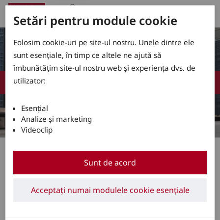
Setări pentru module cookie
Folosim cookie-uri pe site-ul nostru. Unele dintre ele
sunt esențiale, în timp ce altele ne ajută să
îmbunătățim site-ul nostru web și experiența dvs. de
utilizator:
Esențial
Analize și marketing
Videoclip
Transpaleți versatili pentru depozitare și producție
Sunt de acord
4 iul. 2024
Noi transpaleți cu operator pietonal
Acceptați numai modulele cookie esențiale
de la Linde Material Handling