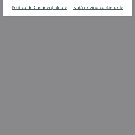
Politica de Confidențialitate
Notă privind cookie-urile
Echipamente de tractare
W20 – W30
Transportor agil
3.000 kg
0 mm
Solicitați o ofertă
Închiriați acest stivuitor