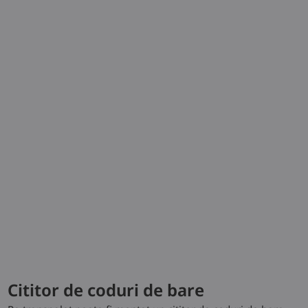
Service
Date tehnice
Model
Load
Lift
Battery
capacity/Load
voltage/rated
capacity (5h)
L-MATIC AC 1.2
1,2 (t)
1924 (mm)
24 / 375
(V)/(Ah) o. kW
L-MATIC AC 1.6
1,6 (t)
1844 (mm)
24 / 500
(V)/(Ah) o. kW
Cititor de coduri de bare
Descărcați fișa de date tehnice