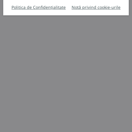
Politica de Confidențialitate
Notă privind cookie-urile
Stivuitoare automate
L-MATIC AC
Un transpalet eficient
1.600 kg
4.144 mm
Solicitați o ofertă
Descărcați fișa de date tehnice