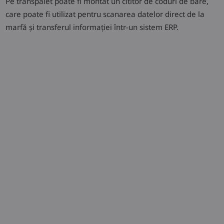
Pe transpalet poate fi montat un cititor de coduri de bare,
care poate fi utilizat pentru scanarea datelor direct de la
marfă și transferul informației într-un sistem ERP.
Dotări opționale
Cititor de coduri de bare
Scanner de siguranță lateral
Poziționarea sarcinii
Solicitați o ofertă