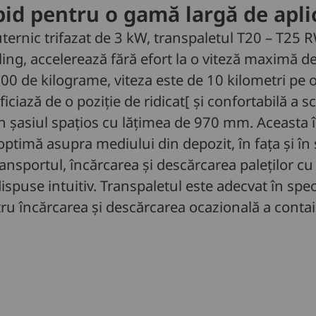
pid pentru o gamă largă de aplic
ternic trifazat de 3 kW, transpaletul T20 – T25 
ing, accelerează fără efort la o viteză maximă de
0 de kilograme, viteza este de 10 kilometri pe o
ficiază de o poziție de ridicat[ și confortabilă a 
 în șasiul spațios cu lățimea de 970 mm. Aceasta
 optimă asupra mediului din depozit, în fața și î
nsportul, încărcarea și descărcarea paleților cu 
puse intuitiv. Transpaletul este adecvat în spec
ntru încărcarea și descărcarea ocazională a conta