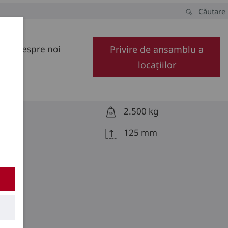
Căutare
Despre noi
Privire de ansamblu a
locațiilor
2.500 kg
125 mm