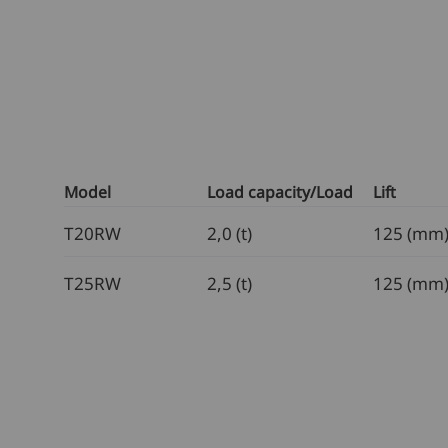
Model
Load capacity/Load
Lift
T20RW
2,0 (t)
125 (mm
T25RW
2,5 (t)
125 (mm