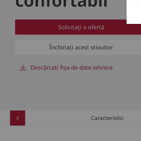
confortabil
Solicitați o ofertă
Închiriați acest stivuitor
Descărcați fișa de date tehnice
Caracteristici