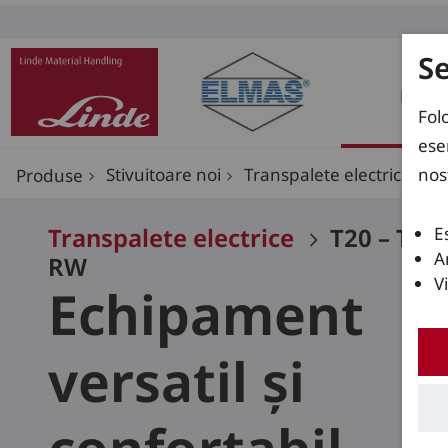
S
Prod
Fol
ese
nos
Stivuitoare noi
Transpalete electrice
T2
Produse
Transpalete electrice
T20 – T25
E
A
RW
V
Echipament
versatil și