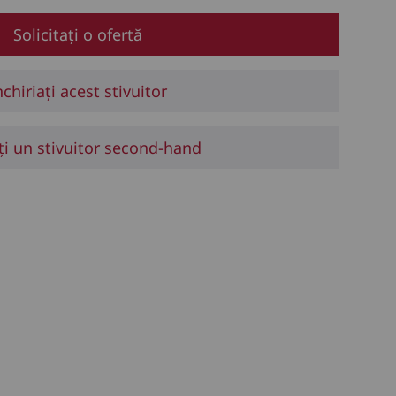
Solicitați o ofertă
nchiriați acest stivuitor
ți un stivuitor second-hand