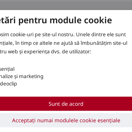
etări pentru module cookie
use
Soluții
Servicii
osim cookie-uri pe site-ul nostru. Unele dintre ele sunt
nțiale, în timp ce altele ne ajută să îmbunătățim site-ul
tru web și experiența dvs. de utilizator:
0 – T25 RW
sențial
nalize și marketing
ideoclip
Sunt de acord
Acceptați numai modulele cookie esențiale