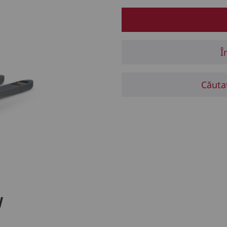
Î
Căuta
W