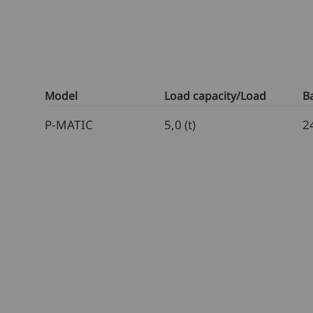
Model
Load capacity/Load
Ba
P-MATIC
5,0 (t)
2