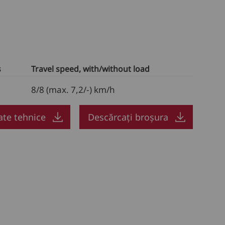
s
Travel speed, with/without load
8/8 (max. 7,2/-) km/h
ate tehnice
Descărcați broșura