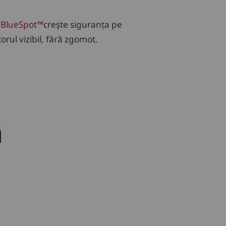
 BlueSpot™
crește siguranța pe
orul vizibil, fără zgomot.
ă