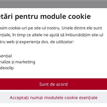
etări pentru module cookie
use
Soluții
Servicii
osim cookie-uri pe site-ul nostru. Unele dintre ele sunt
nțiale, în timp ce altele ne ajută să îmbunătățim site-ul
tru web și experiența dvs. de utilizator:
-MATIC
sențial
nalize și marketing
ideoclip
Sunt de acord
Acceptați numai modulele cookie esențiale