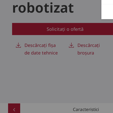
robotizat
Solicitați o ofertă
Descărcați fișa
Descărcați
de date tehnice
broșura
Caracteristici