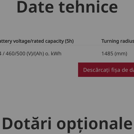
Date tehnice
ttery voltage/rated capacity (5h)
Turning radiu
4 / 460/500 (V)/(Ah) o. kWh
1485 (mm)
Descărcați fișa de d
Dotări opționale