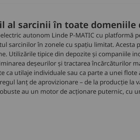
l al sarcinii în toate domeniile 
 electric autonom Linde P-MATIC cu platformă p
l sarcinilor în zonele cu spațiu limitat. Acesta p
. Utilizările tipice din depozite și companiile in
liminarea deșeurilor și tractarea încărcăturilor 
izate ca utilaje individuale sau ca parte a unei fl
regul lanț de aprovizionare – de la producție la 
robuste au un motor de acționare puternic, cu un