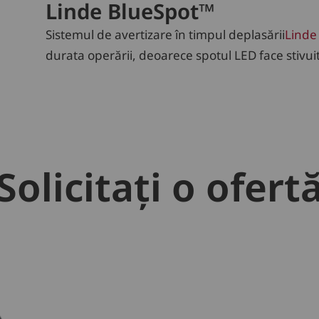
Linde BlueSpot™
Sistemul de avertizare în timpul deplasării
Linde
durata operării, deoarece spotul LED face stivuit
Solicitați o ofert