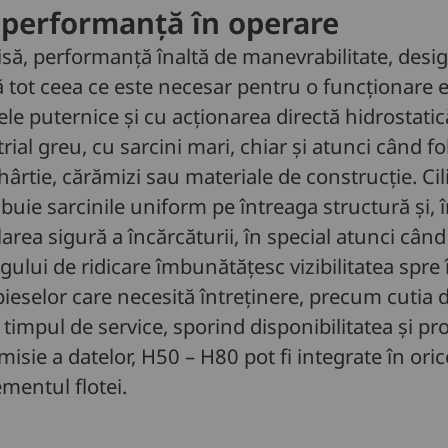
 performanță în operare
isă, performanță înaltă de manevrabilitate, desi
tot ceea ce este necesar pentru o funcționare efi
le puternice și cu acționarea directă hidrostatic
rial greu, cu sarcini mari, chiar și atunci când f
hârtie, cărămizi sau materiale de construcție. Cil
ibuie sarcinile uniform pe întreaga structură și
rea sigură a încărcăturii, în special atunci când 
argului de ridicare îmbunătățesc vizibilitatea spre
ieselor care necesită întreținere, precum cutia d
impul de service, sporind disponibilitatea și pro
misie a datelor, H50 – H80 pot fi integrate în o
entul flotei.