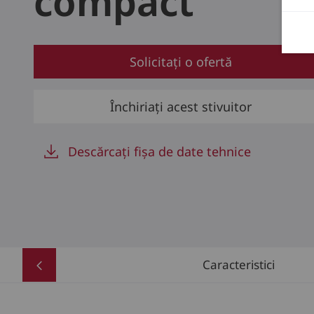
compact
Solicitați o ofertă
Închiriați acest stivuitor
Descărcați fișa de date tehnice
Caracteristici