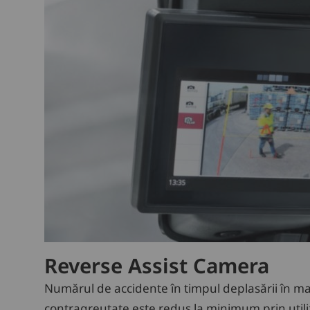
Reverse Assist Camera
Numărul de accidente în timpul deplasării în mar
contragreutate este redus la minimum prin util