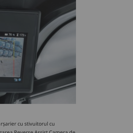
șarier cu stivuitorul cu
izarea Reverse Assist Camera de