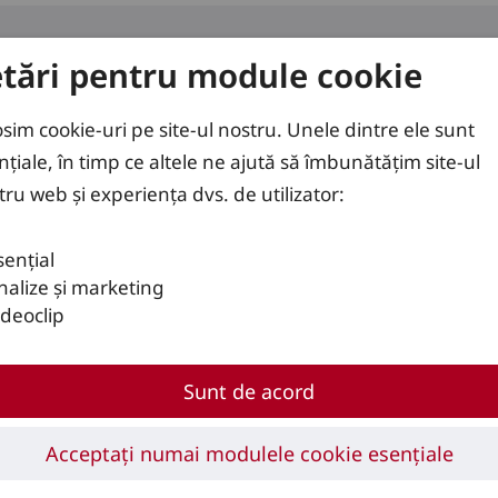
etări pentru module cookie
use
Soluții
Servicii
osim cookie-uri pe site-ul nostru. Unele dintre ele sunt
nțiale, în timp ce altele ne ajută să îmbunătățim site-ul
tru web și experiența dvs. de utilizator:
sențial
nalize și marketing
ideoclip
Sunt de acord
Acceptați numai modulele cookie esențiale