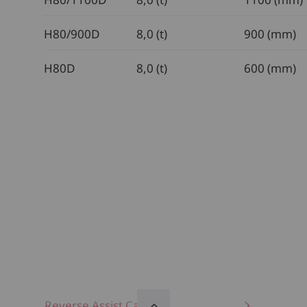
H80/900D
8,0 (t)
900 (mm)
H80D
8,0 (t)
600 (mm)
Reverse Assist Camera