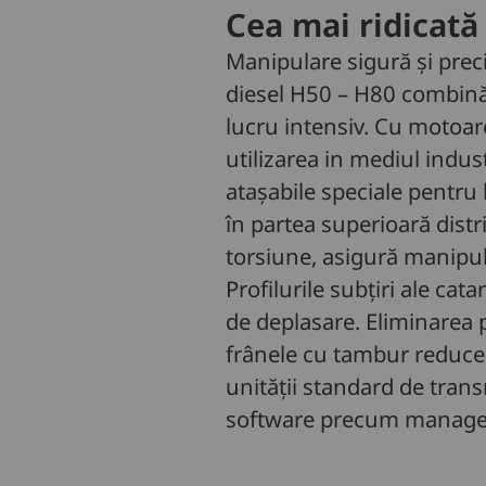
Cea mai ridicată
Manipulare sigură și prec
diesel H50 – H80 combină 
lucru intensiv. Cu motoare
utilizarea in mediul indust
ataşabile speciale pentru 
în partea superioară distr
torsiune, asigură manipula
Profilurile subțiri ale cat
de deplasare. Eliminarea p
frânele cu tambur reduce t
unității standard de trans
software precum managem