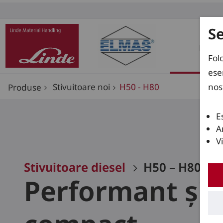
S
Prod
Fol
ese
nos
Stivuitoare noi
H50 - H80
Produse
E
A
V
Stivuitoare diesel
H50 – H80
Performant și