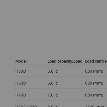
Model
Load capacity/Load
Load centre
H50D
5,0 (t)
600 (mm)
H60D
6,0 (t)
600 (mm)
H70D
7,0 (t)
600 (mm)
H80/1100D
8,0 (t)
1100 (mm)