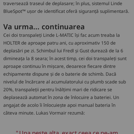
traversează traseul de deplasare; în plus, sistemul Linde
BlueSpot™ ușor de identificat oferă siguranță suplimentară.
Va urma... continuarea
Cei doi transpaleți Linde L-MATIC își fac acum treaba la
HOLTER de aproape patru ani, cu aproximativ 150 de
deplasări pe zi. Schimbul lui Fredl și Gust durează de la 6
dimineața la 8 seara; în acest timp, cei doi transpaleți sunt
aproape continuu în mișcare, deoarece fiecare dintre
echipamente dispune și de o baterie de schimb. Dacă
nivelul de încărcare al acumulatorului cu plumb scade sub
20%, transpaleții pentru înălțimi mari de ridicare se
deplasează automat în zona de înlocuire a bateriei. Un
angajat de acolo îi înlocuiește apoi manual bateria în
câteva minute. Lukas Vormair rezumă:
Una peste alta, exact ceea ce ne-am