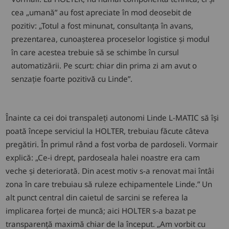
cea „umană” au fost apreciate în mod deosebit de
pozitiv: „Totul a fost minunat, consultanța în avans,
prezentarea, cunoașterea proceselor logistice și modul
în care acestea trebuie să se schimbe în cursul
automatizării. Pe scurt: chiar din prima zi am avut o
senzație foarte pozitivă cu Linde”.
Înainte ca cei doi transpaleți autonomi Linde L-MATIC să își
poată începe serviciul la HOLTER, trebuiau făcute câteva
pregătiri. În primul rând a fost vorba de pardoseli. Vormair
explică: „Ce-i drept, pardoseala halei noastre era cam
veche și deteriorată. Din acest motiv s-a renovat mai întâi
zona în care trebuiau să ruleze echipamentele Linde.” Un
alt punct central din caietul de sarcini se referea la
implicarea forței de muncă; aici HOLTER s-a bazat pe
transparență maximă chiar de la început. „Am vorbit cu