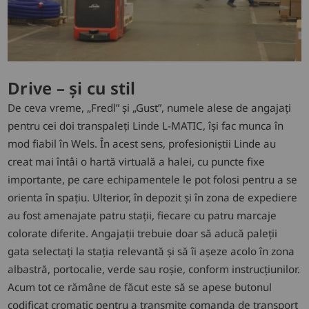
Drive – și cu stil
De ceva vreme, „Fredl” și „Gust”, numele alese de angajați
pentru cei doi transpaleți Linde L-MATIC, își fac munca în
mod fiabil în Wels. În acest sens, profesioniștii Linde au
creat mai întâi o hartă virtuală a halei, cu puncte fixe
importante, pe care echipamentele le pot folosi pentru a se
orienta în spațiu. Ulterior, în depozit și în zona de expediere
au fost amenajate patru stații, fiecare cu patru marcaje
colorate diferite. Angajații trebuie doar să aducă paleții
gata selectați la stația relevantă și să îi așeze acolo în zona
albastră, portocalie, verde sau roșie, conform instrucțiunilor.
Acum tot ce rămâne de făcut este să se apese butonul
codificat cromatic pentru a transmite comanda de transport