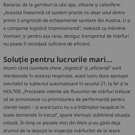
Bavaria: de la garnituri la căzi spa, sifoane și calorifere.
„Aceasta înseamnă că suntem practic nu doar unul dintre
primii 3 angrosiști de echipamente sanitare din Austria, ci și
o companie logistică impresionantă”, notează cu mândrie
Vormair; și pentru așa ceva, desigur, transportul de mărfuri
nu poate fi niciodată suficient de eficient.
Soluție pentru lucrurile mari...
Atunci când cuvintele-cheie „logistică” și „eficiență” sunt
menționate în aceeași respirație, acest lucru duce aproape
inevitabil la subiectul automatizare în secolul 21; la fel și la
HOLTER. „Procesele interne ale fluxurilor de mărfuri trebuie
să se armonizeze cu promisiunea de performanță pentru
clienții noștri – și acest lucru nu s-a întâmplat neapărat în
toate domeniile în trecut”, spune Vormair, subliniind situația
inițială. În timp ce piesele mici din Wels și-au găsit deja
drumul de la depozit la inspecția mărfurilor de la ieșire