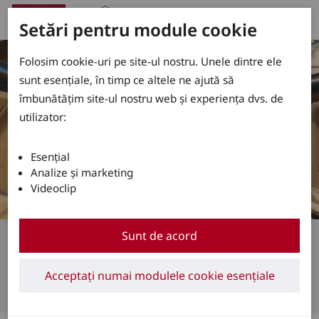
Setări pentru module cookie
Folosim cookie-uri pe site-ul nostru. Unele dintre ele
sunt esențiale, în timp ce altele ne ajută să
îmbunătățim site-ul nostru web și experiența dvs. de
utilizator:
Esențial
Analize și marketing
Videoclip
L-MATIC în utilizare la HOLTER
Sunt de acord
Doi creatori de valoare la
Acceptați numai modulele cookie esențiale
putere maximă