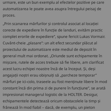
urmare, este un bun exemplu al efectelor pozitive pe care
automatizarea le poate avea asupra întregului peisaj de
proces.
„Prin scanarea mărfurilor și controlul asociat al locației
corecte de expediere în funcție de landuri, evităm practic
complet erorile de expediere”, spune fericit Lukas Vormair.
Cuvânt-cheie „plasare”: un alt efect secundar plăcut al
proiectului de automatizare este mediul de depozit în
general mult mai ordonat. „Oriunde sunt echipamente în
mișcare, rutele de acces trebuie să fie libere, am clarificat
acest lucru echipei noastre încă de la început. Și, deși
angajații noștri erau obișnuiți să „parcheze temporar”
mărfuri pe ici-colo, traseele au fost menținute libere în mod
constant încă din prima zi de punere în funcțiune”, se arată
impresionat managerul logistic de la HOLTER. Desigur,
echipamentele detectează oricum obstacolele la timp și
frânează în mod fiabil – dacă, de exemplu, un pieton