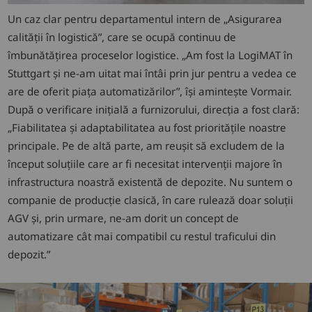
Un caz clar pentru departamentul intern de „Asigurarea
calității în logistică”, care se ocupă continuu de
îmbunătățirea proceselor logistice. „Am fost la LogiMAT în
Stuttgart și ne-am uitat mai întâi prin jur pentru a vedea ce
are de oferit piața automatizărilor”, își amintește Vormair.
După o verificare inițială a furnizorului, direcția a fost clară:
„Fiabilitatea și adaptabilitatea au fost prioritățile noastre
principale. Pe de altă parte, am reușit să excludem de la
început soluțiile care ar fi necesitat intervenții majore în
infrastructura noastră existentă de depozite. Nu suntem o
companie de producție clasică, în care rulează doar soluții
AGV și, prin urmare, ne-am dorit un concept de
automatizare cât mai compatibil cu restul traficului din
depozit.”